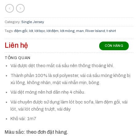
Category:
Single Jersey
Tags:
đệm gối
,
lót
,
lót bọc
,
lót đệm
,
lót mỏng
,
man
,
River Island
,
t-shirt
Liên hệ
CÒN HÀNG
TỔNG QUAN
Vải được dệt theo mắt cá sấu nên thông thoáng khí.
Thành phần 100% là sợi polyester, vải cá sấu mỏng không bị
xù lông, không nhăn, mặt vải nhẵn mịn, bóng.
Vải dệt mỏng nên hơi dãn nhẹ 4 chiều.
Vải chuyên được sử dụng làm lót bọc sofa, làm đệm gối, vải
lót, vải lót chống trượt, vải đáy
Khổ vải: 1m7
Màu sắc: theo đơn đặt hàng.