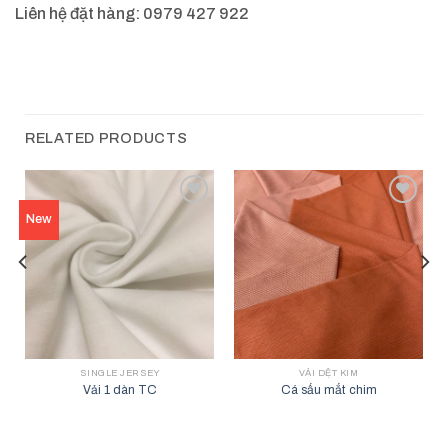
Liên hệ đặt hàng: 0979 427 922
RELATED PRODUCTS
Add to
Add to
New
wishlist
wishlist
SINGLE JERSEY
VẢI DỆT KIM
Vải 1 dàn TC
Cá sấu mắt chim