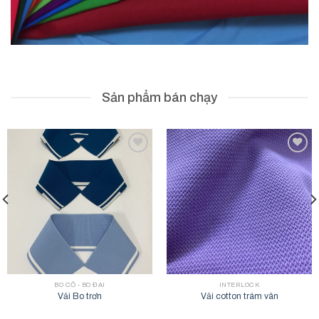
Sản phẩm bán chạy
Add to
Add to
wishlist
wishlist
BO CỔ - BO ĐAI
INTERLOCK
Vải Bo trơn
Vải cotton trám vân