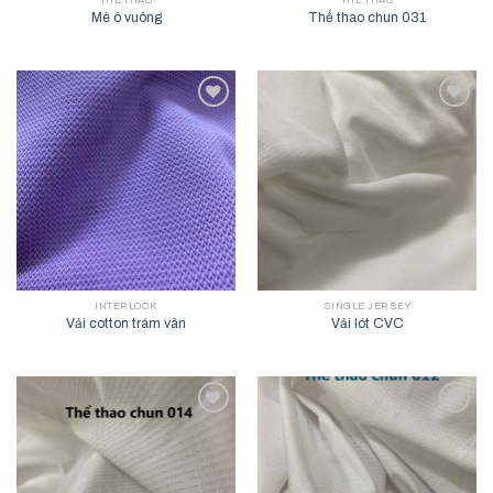
THỂ THAO
THỂ THAO
Mè ô vuông
Thể thao chun 031
Add to
Add to
wishlist
wishlist
INTERLOCK
SINGLE JERSEY
Vải cotton trám vân
Vải lót CVC
Add to
Add to
wishlist
wishlist