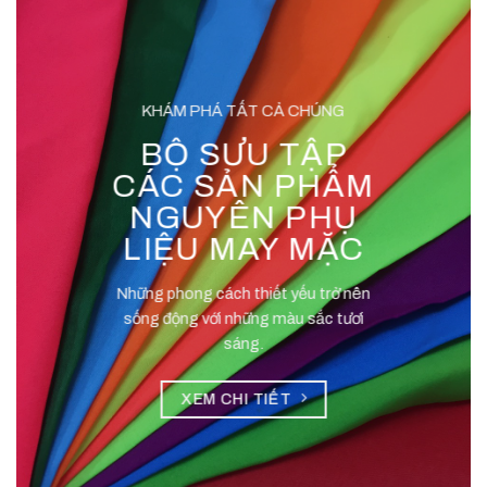
KHÁM PHÁ TẤT CẢ CHÚNG
BỘ SƯU TẬP
CÁC SẢN PHẨM
NGUYÊN PHỤ
LIỆU MAY MẶC
Những phong cách thiết yếu trở nên
sống động với những màu sắc tươi
sáng.
XEM CHI TIẾT