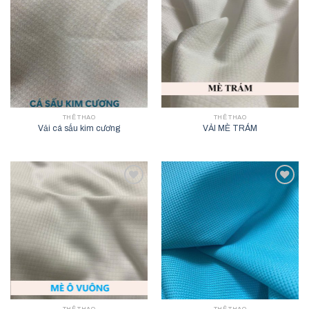
Add to
Add to
wishlist
wishlist
THỂ THAO
THỂ THAO
Vải cá sấu kim cương
VẢI MÈ TRÁM
Add to
Add to
wishlist
wishlist