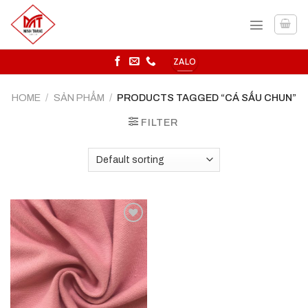
Skip
to
content
ZALO
HOME
/
SẢN PHẨM
/
PRODUCTS TAGGED “CÁ SẤU CHUN”
FILTER
Add to
wishlist