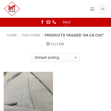
Skip
to
content
ZALO
HOME
/
SẢN PHẨM
/
PRODUCTS TAGGED “DA CÁ CVC”
FILTER
Add to
wishlist