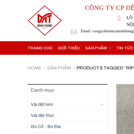
Skip
CÔNG TY CP D
to
content
LÔ 
NỘ
Email: congtydetmayminhthan
TRANG CHỦ
GIỚI THIỆU
SẢN PHẨM
TIN TỨC
HOME
/
SẢN PHẨM
/
PRODUCTS TAGGED “RÍP
Danh mục
Vải dệt kim
Vải dệt thoi
Bo Cổ - Bo Đai