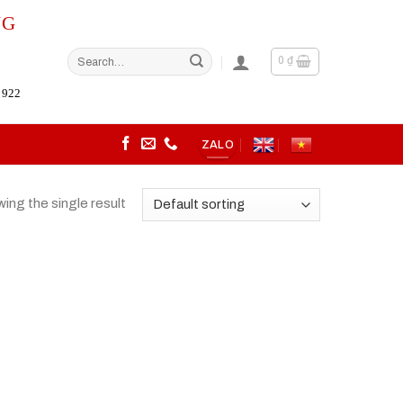
NG
Search
0
₫
for:
 922
ZALO
ing the single result