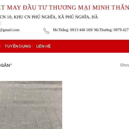
ỆT MAY ĐẦU TƯ THƯƠNG MẠI MINH THẮ
CN 10, KHU CN PHÚ NGHĨA, XÃ PHÚ NGHĨA, HÀ
I
g@gmail.com
Mr.Thắng: 0913 446 169/ Mr.Thường: 0979 427
TUYỂN DỤNG
LIÊN HỆ
Show
 GÂN”
Add to
wishlist