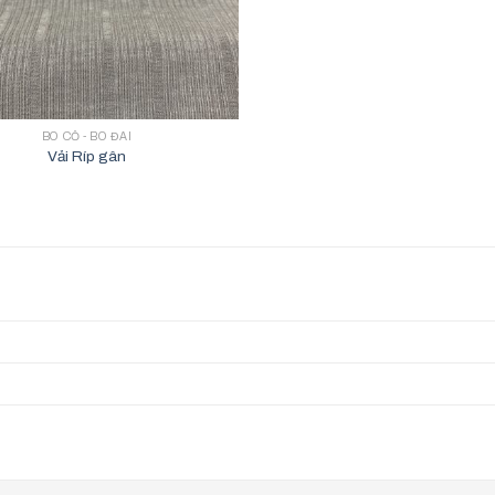
BO CỔ - BO ĐAI
Vải Ríp gân