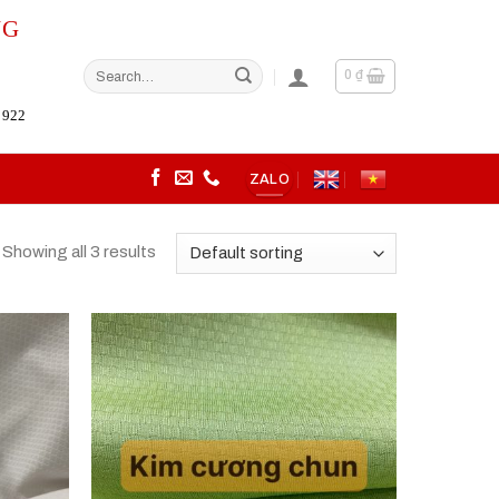
NG
Search
0
₫
for:
 922
ZALO
Showing all 3 results
Add to
Add to
wishlist
wishlist