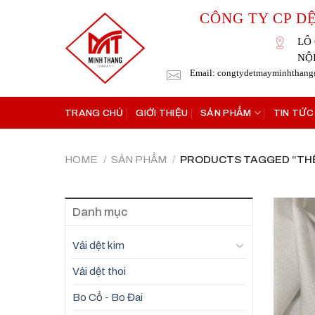
Skip
CÔNG TY CP D
to
content
LÔ 
NỘ
Email: congtydetmayminhthan
TRANG CHỦ
GIỚI THIỆU
SẢN PHẨM
TIN TỨC
HOME
/
SẢN PHẨM
/
PRODUCTS TAGGED “THỂ
Danh mục
Vải dệt kim
Vải dệt thoi
Bo Cổ - Bo Đai