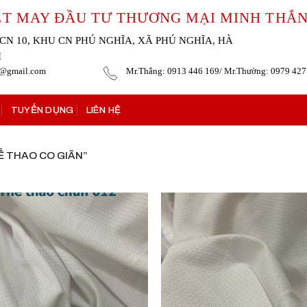
ỆT MAY ĐẦU TƯ THƯƠNG MẠI MINH THẮ
CN 10, KHU CN PHÚ NGHĨA, XÃ PHÚ NGHĨA, HÀ
I
g@gmail.com
Mr.Thắng: 0913 446 169/ Mr.Thường: 0979 427
TUYỂN DỤNG
LIÊN HỆ
 THAO CO GIÃN”
Add to
wishlist