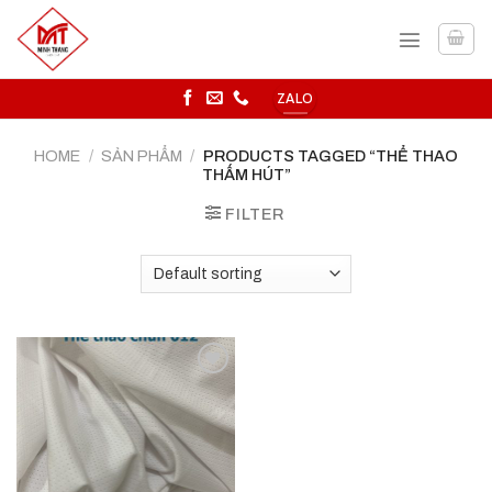
Skip
to
content
ZALO
HOME
/
SẢN PHẨM
/
PRODUCTS TAGGED “THỂ THAO
THẤM HÚT”
FILTER
Add to
wishlist