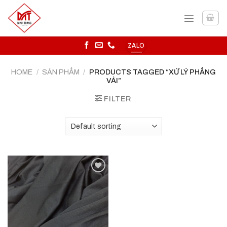
Skip
to
content
ZALO
HOME
/
SẢN PHẨM
/
PRODUCTS TAGGED “XỬ LÝ PHẲNG
VẢI”
FILTER
Add to
wishlist