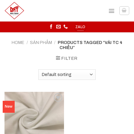
Skip
to
content
ZALO
HOME
/
SẢN PHẨM
/
PRODUCTS TAGGED “VẢI TC 4
CHIỀU”
FILTER
Add to
New
wishlist