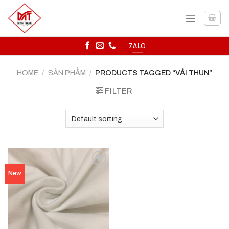
Skip
to
content
ZALO
HOME
/
SẢN PHẨM
/
PRODUCTS TAGGED “VẢI THUN”
FILTER
Add to
New
wishlist