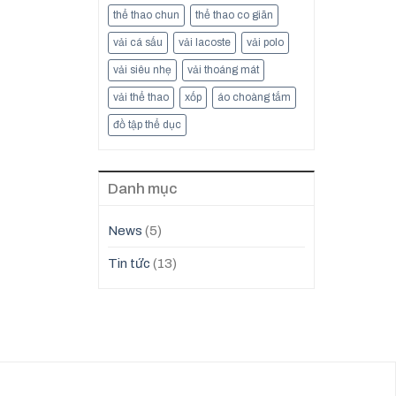
thể thao chun
thể thao co giãn
vải cá sấu
vải lacoste
vải polo
vải siêu nhẹ
vải thoáng mát
vải thể thao
xốp
áo choàng tắm
đồ tập thể dục
Danh mục
News
(5)
Tin tức
(13)