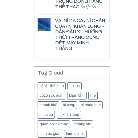
TRONG DÒNG HÀNG
THỂ THAO 💦 💦 💦
VẢI NỈ DA CÁ / NỈ CHÂN
CUA / NỈ KHĂN LÔNG –
DẪN ĐẦU XU HƯỚNG
THỜI TRANG CÙNG
DỆT MAY MINH
THẮNG
Tag Cloud
bộ tập thể thao
cotton
cotton co giãn
khăn tắm
mè
nhanh khô
nỉ bông
nỉ chân cua
nỉ da cá
nỉ khăn lông
quần áo thể thao
thoáng khí
thun co giãn
thun cotton