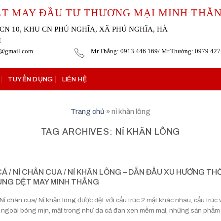
ỆT MAY ĐẦU TƯ THƯƠNG MẠI MINH THẮ
CN 10, KHU CN PHÚ NGHĨA, XÃ PHÚ NGHĨA, HÀ
I
g@gmail.com
Mr.Thắng: 0913 446 169/ Mr.Thường: 0979 427
TUYỂN DỤNG
LIÊN HỆ
Trang chủ
»
nỉ khăn lông
TAG ARCHIVES:
NỈ KHĂN LÔNG
 CÁ / NỈ CHÂN CUA / NỈ KHĂN LÔNG – DẪN ĐẦU XU HƯỚNG THỜ
NG DỆT MAY MINH THẮNG
 Nỉ chân cua/ Nỉ khăn lông được dệt với cấu trúc 2 mặt khác nhau, cấu trúc 
 ngoài bóng mịn, mặt trong như da cá đan xen mềm mại, những sản phẩm [.