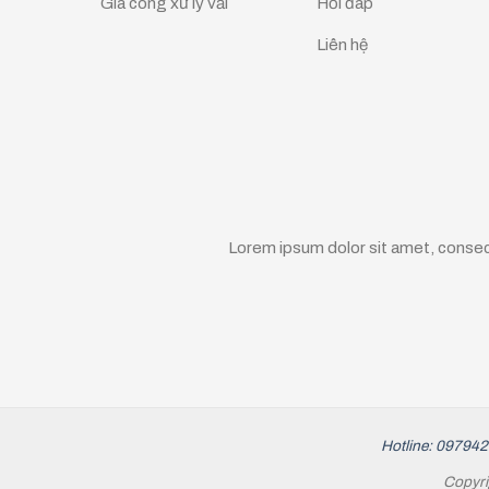
Gia công xử lý vải
Hỏi đáp
Liên hệ
Lorem ipsum dolor sit amet, consec
Hotline: 09794
Copyri