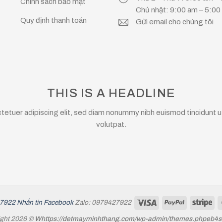
Chính sách bảo mật
Chủ nhật: 9:00 am – 5:0
Quy định thanh toán
Gửi email cho chúng tôi
THIS IS A HEADLINE
tetuer adipiscing elit, sed diam nonummy nibh euismod tincidunt u
volutpat.
27922
Nhắn tin Facebook
Zalo: 0979427922
ght 2026 ©
Whttps://detmayminhthang.com/wp-admin/themes.phpeb4