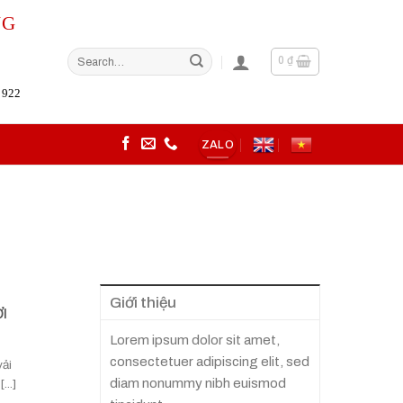
NG
Search
0
₫
for:
 922
ZALO
Giới thiệu
I
Lorem ipsum dolor sit amet,
consectetuer adipiscing elit, sed
vải
diam nonummy nibh euismod
..]