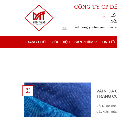
Skip
CÔNG TY CP D
to
content
LÔ 
NỘ
Email: congtydetmayminhthan
TRANG CHỦ
GIỚI THIỆU
SẢN PHẨM
TIN TỨC
07
VẢI NỈ DA
Th9
TRANG CÙ
Vải Nỉ da cá/
dày dặn: mặt