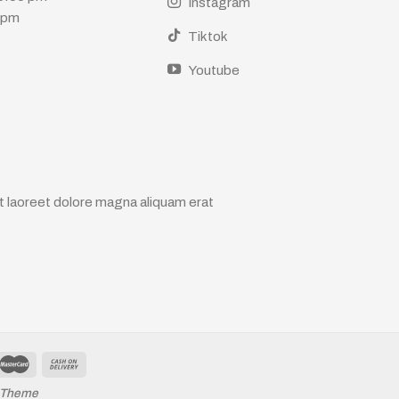
Instagram
0 pm
Tiktok
Youtube
t laoreet dolore magna aliquam erat
sTheme