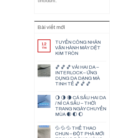
tincidunt.
Bài viết mới
TUYỂN CÔNG NHÂN
12
VẬN HÀNH MÁY DỆT
Th6
KIM TRÒN
🏀 🏀 🏀 VẢI HAI DA –
INTERLOCK – ỨNG
DỤNG DA DẠNG MÀ
TINH TẾ 🏀 🏀 🏀
🌖 🌗 🌘 CÁ SẤU HAI DA
/ NỈ CÁ SẤU – THỜI
TRANG NGÀY CHUYỂN
MÙA 🌒 🌓 🌔
💦 💦 💦 THỂ THAO
CHUN – ĐỘT PHÁ MỚI