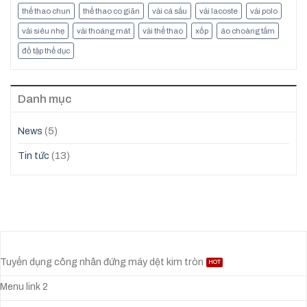
thể thao chun
thể thao co giãn
vải cá sấu
vải lacoste
vải polo
vải siêu nhẹ
vải thoáng mát
vải thể thao
xốp
áo choàng tắm
đồ tập thể dục
Danh mục
News
(5)
Tin tức
(13)
Tuyển dụng công nhân đứng máy dệt kim tròn
Menu link 2