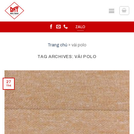
Skip
to
content
ZALO
Trang chủ
»
vải polo
TAG ARCHIVES:
VẢI POLO
27
Th4