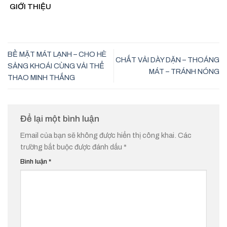
VẬN ĐỘNG
NÓNG
TRÁNH
VẢI THỂ
GIỚI THIỆU
NÓNG
THAO MINH
THẮNG
BỀ MẶT MÁT LẠNH – CHO HÈ
CHẤT VẢI DÀY DẶN – THOÁNG
SẢNG KHOÁI CÙNG VẢI THỂ
MÁT – TRÁNH NÓNG
THAO MINH THẮNG
Để lại một bình luận
Email của bạn sẽ không được hiển thị công khai.
Các
trường bắt buộc được đánh dấu
*
Bình luận
*