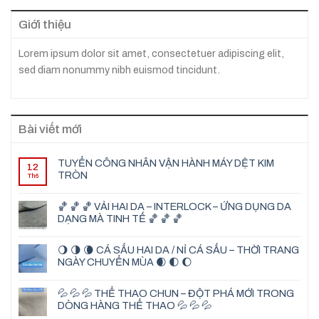
Giới thiệu
Lorem ipsum dolor sit amet, consectetuer adipiscing elit,
sed diam nonummy nibh euismod tincidunt.
Bài viết mới
TUYỂN CÔNG NHÂN VẬN HÀNH MÁY DỆT KIM
12
TRÒN
Th6
🏀 🏀 🏀 VẢI HAI DA – INTERLOCK – ỨNG DỤNG DA
DẠNG MÀ TINH TẾ 🏀 🏀 🏀
🌖 🌗 🌘 CÁ SẤU HAI DA / NỈ CÁ SẤU – THỜI TRANG
NGÀY CHUYỂN MÙA 🌒 🌓 🌔
💦 💦 💦 THỂ THAO CHUN – ĐỘT PHÁ MỚI TRONG
DÒNG HÀNG THỂ THAO 💦 💦 💦