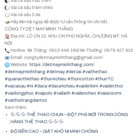
Vải cá sấu mắt chim
Vải cá sấu trám chéo
Vải cá sấu 2 da
Hãy liên hệ ngay để được tư vấn thông tin chi tiết.
CÔNG TY DỆT MAY MINH THẮNG
Địa chỉ: LÔ CN 10, KHU CN PHÚ NGHĨA, CHƯƠNG MỸ, HÀ
NỘI
Hotline: Mr.Thắng: 0913 446 169/ Mr.Thường: 0979 427 922
Email: congtydetmayminhthang@gmail.com
Website:
https://detmayminhthang.com/
#detmayminhthang
#detmay
#detvai
#vaithethao
#quanaothethao
#thun4chieu
#thuncotton
#thunTC
#vaicasau
#ni
#daca
#daca4chieu
#vaidetkim
#vaidetthoi
#vaidongphuc
#vaipolo
#vailanh
#vailencheo
#vaiaosomi
#vaithoitrangdantoc
Xem thêm:
💦 💦 💦 THỂ THAO CHUN – ĐỘT PHÁ MỚI TRONG DÒNG
HÀNG THỂ THAO 💦 💦 💦
ĐỘ BỀN CAO – GIẶT KHÔ NHANH CHÓNG