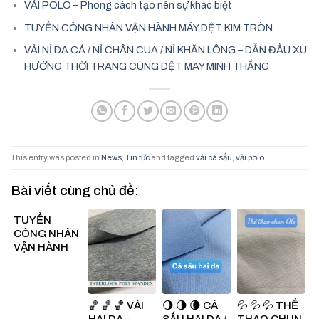
VẢI POLO – Phong cách tạo nên sự khác biệt
TUYỂN CÔNG NHÂN VẬN HÀNH MÁY DỆT KIM TRÒN
VẢI NỈ DA CÁ / NỈ CHÂN CUA / NỈ KHĂN LÔNG – DẪN ĐẦU XU
HƯỚNG THỜI TRANG CÙNG DỆT MAY MINH THẮNG
This entry was posted in
News
,
Tin tức
and tagged
vải cá sấu
,
vải polo
.
Bài viết cùng chủ đề:
TUYỂN
CÔNG NHÂN
VẬN HÀNH
MÁY DỆT KIM
TRÒN
🏀 🏀 🏀 VẢI
🌖 🌗 🌘 CÁ
💦 💦 💦 THỂ
HAI DA –
SẤU HAI DA /
THAO CHUN