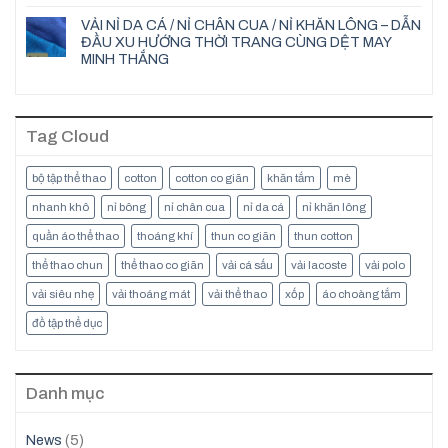
VẢI NỈ DA CÁ / NỈ CHÂN CUA / NỈ KHĂN LÔNG – DẪN
ĐẦU XU HƯỚNG THỜI TRANG CÙNG DỆT MAY
MINH THẮNG
Tag Cloud
bộ tập thể thao
cotton
cotton co giãn
khăn tắm
mè
nhanh khô
nỉ bông
nỉ chân cua
nỉ da cá
nỉ khăn lông
quần áo thể thao
thoáng khí
thun co giãn
thun cotton
thể thao chun
thể thao co giãn
vải cá sấu
vải lacoste
vải polo
vải siêu nhẹ
vải thoáng mát
vải thể thao
xốp
áo choàng tắm
đồ tập thể dục
Danh mục
News
(5)