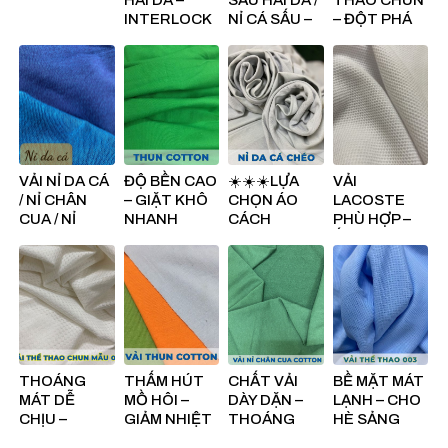
INTERLOCK
NỈ CÁ SẤU –
– ĐỘT PHÁ
– ỨNG DỤNG
THỜI
MỚI TRONG
DA DẠNG MÀ
TRANG
DÒNG HÀNG
TINH TẾ 🏀
NGÀY
THỂ THAO
🏀 🏀
CHUYỂN
💦 💦 💦
MÙA 🌒 🌓 🌔
VẢI NỈ DA CÁ
ĐỘ BỀN CAO
☀️☀️☀️LỰA
VẢI
/ NỈ CHÂN
– GIẶT KHÔ
CHỌN ÁO
LACOSTE
CUA / NỈ
NHANH
CÁCH
PHÙ HỢP –
KHĂN LÔNG
CHÓNG
NHIỆT-
ẤN TƯỢNG
– DẪN ĐẦU
CHỐNG
VỚI MỌI
XU HƯỚNG
NÓNG CÙNG
PHONG
THỜI
DỆT MAY
CÁCH!
TRANG
MINH
CÙNG DỆT
THẮNG☀️☀️
MAY MINH
☀️
THẮNG
THOÁNG
THẤM HÚT
CHẤT VẢI
BỀ MẶT MÁT
MÁT DỄ
MỒ HÔI –
DÀY DẶN –
LẠNH – CHO
CHỊU –
GIẢM NHIỆT
THOÁNG
HÈ SẢNG
THOẢI MÁI
TRÁNH
MÁT –
KHOÁI CÙNG