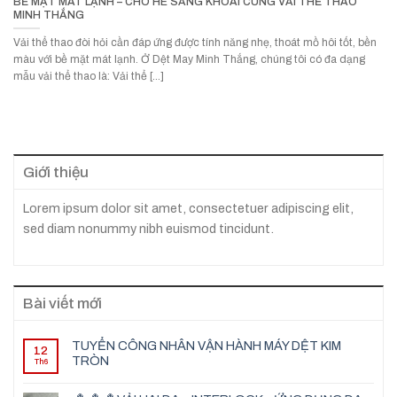
BỀ MẶT MÁT LẠNH – CHO HÈ SẢNG KHOÁI CÙNG VẢI THỂ THAO
MINH THẮNG
Vải thể thao đòi hỏi cần đáp ứng được tính năng nhẹ, thoát mồ hôi tốt, bền
màu với bề mặt mát lạnh. Ở Dệt May Minh Thắng, chúng tôi có đa dạng
mẫu vải thể thao là: Vải thể [...]
Giới thiệu
Lorem ipsum dolor sit amet, consectetuer adipiscing elit,
sed diam nonummy nibh euismod tincidunt.
Bài viết mới
TUYỂN CÔNG NHÂN VẬN HÀNH MÁY DỆT KIM
12
TRÒN
Th6