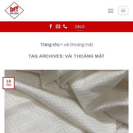
Skip
to
content
ZALO
Trang chủ
»
vải thoáng mát
TAG ARCHIVES:
VẢI THOÁNG MÁT
19
Th5