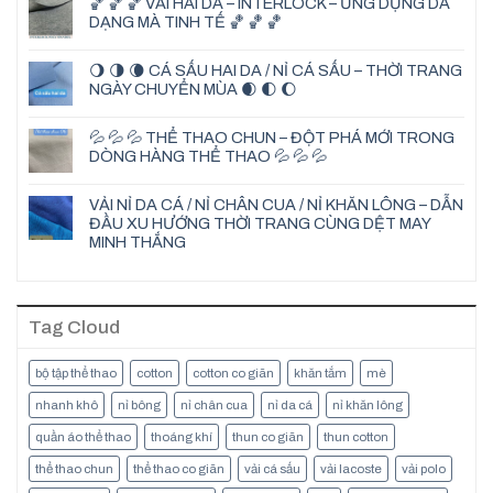
🏀 🏀 🏀 VẢI HAI DA – INTERLOCK – ỨNG DỤNG DA
DẠNG MÀ TINH TẾ 🏀 🏀 🏀
🌖 🌗 🌘 CÁ SẤU HAI DA / NỈ CÁ SẤU – THỜI TRANG
NGÀY CHUYỂN MÙA 🌒 🌓 🌔
💦 💦 💦 THỂ THAO CHUN – ĐỘT PHÁ MỚI TRONG
DÒNG HÀNG THỂ THAO 💦 💦 💦
VẢI NỈ DA CÁ / NỈ CHÂN CUA / NỈ KHĂN LÔNG – DẪN
ĐẦU XU HƯỚNG THỜI TRANG CÙNG DỆT MAY
MINH THẮNG
Tag Cloud
bộ tập thể thao
cotton
cotton co giãn
khăn tắm
mè
nhanh khô
nỉ bông
nỉ chân cua
nỉ da cá
nỉ khăn lông
quần áo thể thao
thoáng khí
thun co giãn
thun cotton
thể thao chun
thể thao co giãn
vải cá sấu
vải lacoste
vải polo